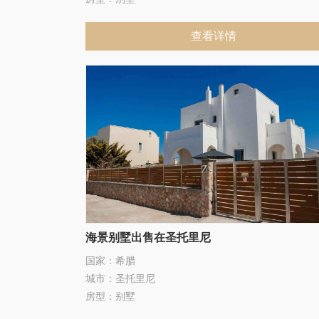
查看详情
海景别墅出售在圣托里尼
国家：希腊
城市：圣托里尼
房型：别墅