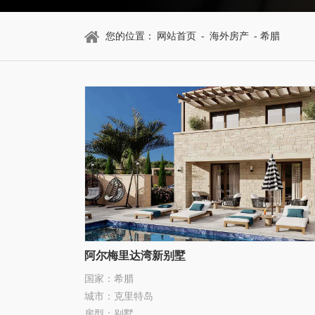
您的位置：
网站首页
-
海外房产
- 希腊
阿尔梅里达湾新别墅
国家：希腊
城市：克里特岛
房型：别墅